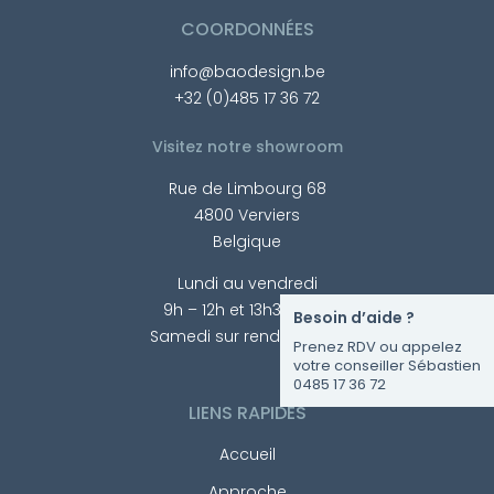
COORDONNÉES
info@baodesign.be
+32 (0)485 17 36 72
Visitez notre showroom
Rue de Limbourg 68
4800 Verviers
Belgique
Lundi au vendredi
9h – 12h et 13h30 – 17h
Besoin d’aide ?
Samedi sur rendez-vous
Prenez RDV ou appelez
votre conseiller Sébastien
0485 17 36 72
LIENS RAPIDES
Accueil
Approche